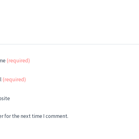
me
(required)
l
(required)
site
er for the next time I comment.