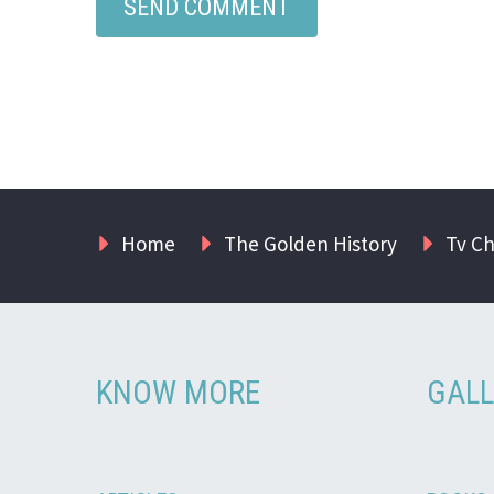
Home
The Golden History
Tv C
KNOW MORE
GALL