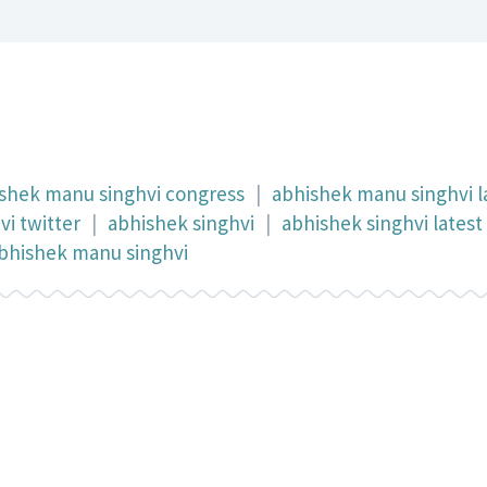
shek manu singhvi congress
|
abhishek manu singhvi l
i twitter
|
abhishek singhvi
|
abhishek singhvi lates
abhishek manu singhvi