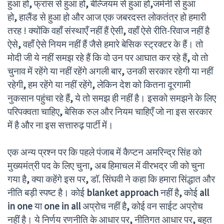
हुआ हो
,
फ्रांस से हुआ हो
,
बेल्जियम से हुआ हो
,
जर्मनी से हुआ
हो
,
हालैंड से हुआ हो और आज एक जबरदस्त लोकतंत्र हो हमारी
तरह ! क्योंकि वहाँ संस्थाएँ नहीं हैं ऐसी
,
वहाँ ऐसे रीति-रिवाज नहीं है
ऐसे
,
वहाँ ऐसे नियम नहीं हैं जैसे हमारे बेसिक स्ट्रक्टर के हैं। तो
मोदी जी ये नहीं समझ रहे हैं कि वो उन पर आघात कर रहे हैं
,
वो तो
चुनाव में रहेंगे या नहीं रहेंगे अगली बार
,
उनकी सरकार रहेगी या नहीं
रहेगी
,
हम रहेंगे या नहीं रहेंगे
,
लेकिन देश को कितना दूरगामी
नुकसान पहुंचा रहे हैं
,
ये तो समझ ही नहीं है। इसको समझने के लिए
परिपक्वता चाहिए
,
बेसिक रुल और नियम चाहिएँ जो ना इस सरकार
में है और ना इस सत्तारुढ़ पार्टी में।
एक अन्य प्रश्न पर कि पहले पंजाब में कैप्टन अमरिन्द्र सिंह को
मुख्यमंत्री पद के लिए चुना
,
अब हिमाचल में वीरभद्र जी को चुना
गया है
,
क्या कहेंगे इस पर
,
डॉ. सिंघवी ने कहा कि हमारा सिंद्धात और
नीति बड़ी स्पष्ट है। कोई
blanket approach
नहीं है
,
कोई
all
in one
या
one in all
अप्रोच नहीं है
,
कोई वन साईट अप्रोच
नहीं है। ये निर्णय रणनीति के आधार पर
,
नीतिगत आधार पर
,
बहुत