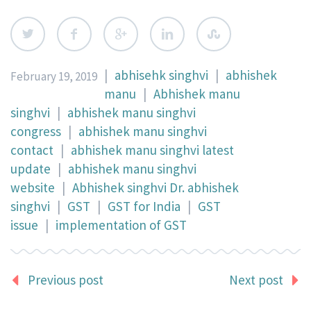
|
abhisehk singhvi
|
abhishek
February 19, 2019
manu
|
Abhishek manu
singhvi
|
abhishek manu singhvi
congress
|
abhishek manu singhvi
contact
|
abhishek manu singhvi latest
update
|
abhishek manu singhvi
website
|
Abhishek singhvi Dr. abhishek
singhvi
|
GST
|
GST for India
|
GST
issue
|
implementation of GST
Previous post
Next post