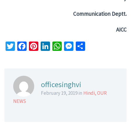
Communication Deptt.
AICC
Twitter
Facebook
Pinterest
LinkedIn
WhatsApp
Messenger
Share
officesinghvi
February 19, 2019 in
Hindi
,
OUR
NEWS