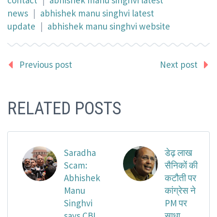
contact
|
abhishek manu singhvi latest
news
|
abhishek manu singhvi latest
update
|
abhishek manu singhvi website
Previous post
Next post
RELATED POSTS
Saradha
डेढ़ लाख
Scam:
सैनिकों की
Abhishek
कटौती पर
Manu
कांग्रेस ने
Singhvi
PM पर
says CBI
साधा