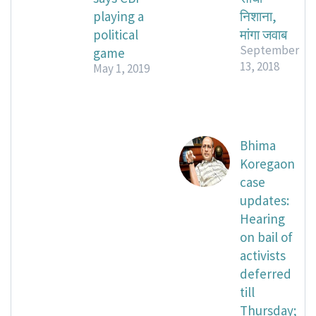
playing a
निशाना,
political
मांगा जवाब
September
game
13, 2018
May 1, 2019
Bhima
Koregaon
case
updates:
Hearing
on bail of
activists
deferred
till
Thursday;