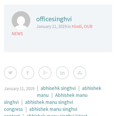
officesinghvi
January 11, 2019 in
Hindi
,
OUR
NEWS
|
abhisehk singhvi
|
abhishek
January 11, 2019
manu
|
Abhishek manu
singhvi
|
abhishek manu singhvi
congress
|
abhishek manu singhvi