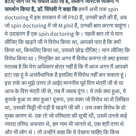
हटाए जाने पर भी सवाल उठा रहे हैं, लेकिन जस्टिस सीकरी ने
समर्थन किया है, डॉ. सिंघवी ने कहा
कि
हमनें अभी तक spin
doctoring में इस सरकार में जो PhD हैं, उनकी बातें की हैं, अब
जो spin doctoring में जो M.phil हैं, उनकी बात करना चाहूंगा।
ये उदाहरण हैं एक spin doctoring के। पहली बात तो ये मान
लीजिए कि खड़गे जी ने विरोध किया था, आपको पता है कि क्यों
किया था, किसलिए किया था, उसको छोड़ दीजिए। मान लीजिए कि
विरोध किया था। नियुक्ति का अगर मैं विरोध करुंगा तो क्या इसका
मतलब है कि मेरा अधिकार क्षेत्र नहीं है कि मैं आज अगर मैं आपको
हटा रहा हूं ये असंवैधानिक है इसलिए मैं विरोध नहीं कर सकता हूं।
इस तर्क का मुझे उत्तर ले आईए माननीय पूर्व वित्त मंत्री जी से या
आज के वित्त मंत्री जी से, तब मैं जवाब दूंगा। ये तर्क क्या हुआ, ये
कुतर्क हुआ या क्या हुआ? दूसरा, उस वक्त जो विरोध था वो लिखित
था, उसकी चिठ्ठी भी पड़ी है खड़गे जी की। उस वक्त विरोध के दो
मुख्य कारण थे- एक तो जो वरिष्ठता की सूची थी, उसमें उनसे कई
ज्यादा वरिष्ठ अफसर थे, हम नाम भी जानते थे, एक श्री दत्ता थे
और भी लोग थे। तो उन्होंने कहा कि ये देखना चाहिए कि किस