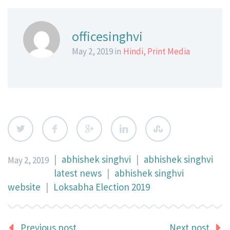
officesinghvi
May 2, 2019 in
Hindi
,
Print Media
|
abhishek singhvi
|
abhishek singhvi
May 2, 2019
latest news
|
abhishek singhvi
website
|
Loksabha Election 2019
Previous post
Next post